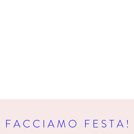
F A C C I A M O   F E S T A !