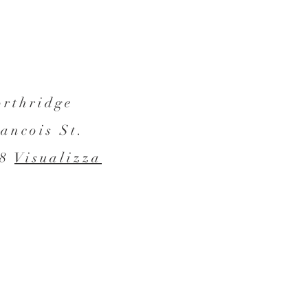
orthridge
ancois St.
58
Visualizza