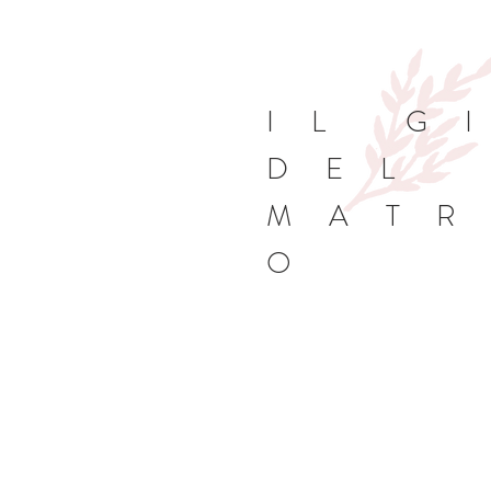
IL G
DEL
MATR
O