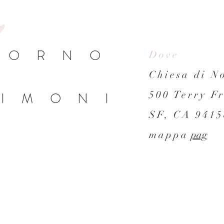
IORNO
Dove
Chiesa di N
500 Terry Fr
IMONI
SF, CA 941
mappa
pag